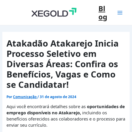
Ir
Bl
para
og
o
Mai
conteúdo
Men
Atakadão Atakarejo Inicia
Processo Seletivo em
Diversas Áreas: Confira os
Benefícios, Vagas e Como
se Candidatar!
Por
Comunicação
/
31 de agosto de 2024
Aqui você encontrará detalhes sobre as
oportunidades de
emprego disponíveis no Atakarejo,
incluindo os
benefícios oferecidos aos colaboradores e o processo para
enviar seu currículo.