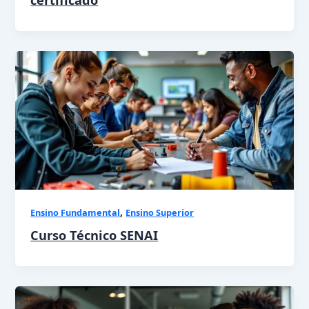
,
Ensino Fundamental
Ensino Superior
Curso Técnico SENAI