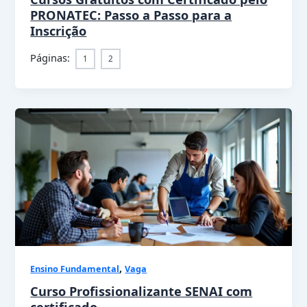
PRONATEC: Passo a Passo para a
Inscrição
Páginas:
1
2
,
Ensino Fundamental
Vaga
Curso Profissionalizante SENAI com
certificado