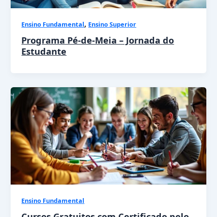
,
Ensino Fundamental
Ensino Superior
Programa Pé-de-Meia – Jornada do
Estudante
Ensino Fundamental
Cursos Gratuitos com Certificado pelo