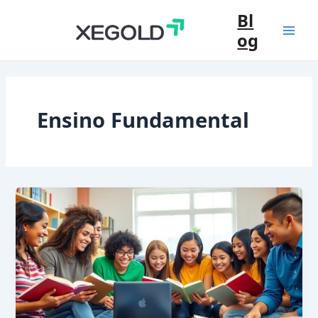
Ir
Bl
para
og
o
Mai
conteúdo
Men
Ensino Fundamental