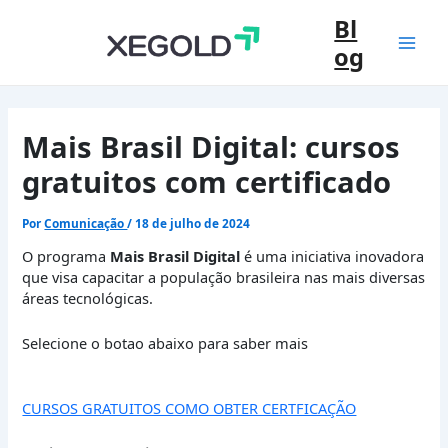
Ir
Bl
para
og
o
Mai
conteúdo
Men
Mais Brasil Digital: cursos
gratuitos com certificado
Por
Comunicação
/
18 de julho de 2024
O programa
Mais Brasil Digital
é uma iniciativa inovadora
que visa capacitar a população brasileira nas mais diversas
áreas tecnológicas.
Selecione o botao abaixo para saber mais
CURSOS GRATUITOS COMO OBTER CERTFICAÇÃO