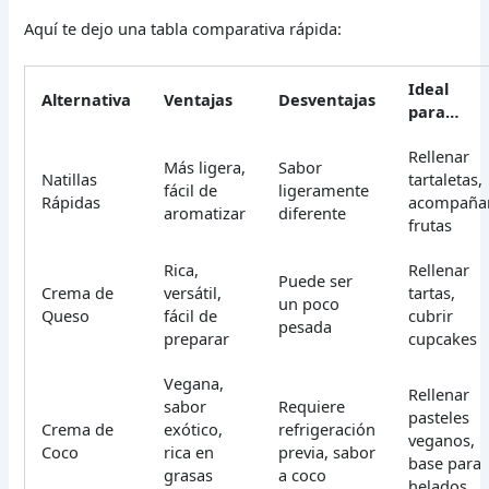
Aquí te dejo una tabla comparativa rápida:
Ideal
Alternativa
Ventajas
Desventajas
para…
Rellenar
Más ligera,
Sabor
Natillas
tartaletas,
fácil de
ligeramente
Rápidas
acompaña
aromatizar
diferente
frutas
Rica,
Rellenar
Puede ser
Crema de
versátil,
tartas,
un poco
Queso
fácil de
cubrir
pesada
preparar
cupcakes
Vegana,
Rellenar
sabor
Requiere
pasteles
Crema de
exótico,
refrigeración
veganos,
Coco
rica en
previa, sabor
base para
grasas
a coco
helados