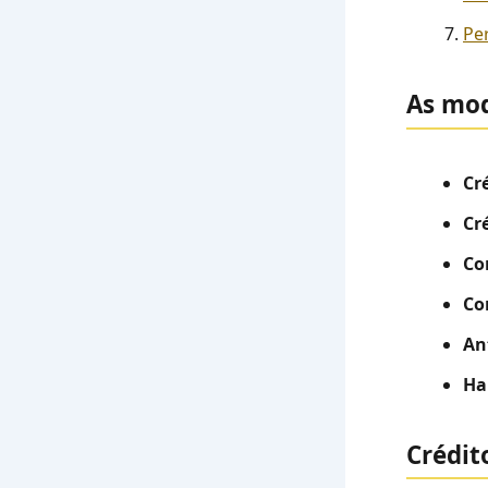
Pe
As mod
Cr
Cr
Co
Co
An
Ha
Crédit