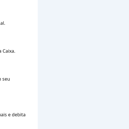
al.
a Caixa.
m seu
ais e debita