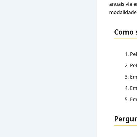
anuais via 
modalidade 
Como s
Pe
Pe
E
E
E
Pergun