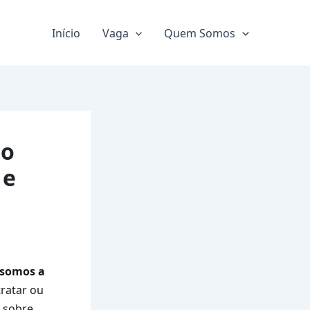
Início
Vaga
Quem Somos
to
 e
somos a
tratar ou
s sobre