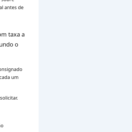
al antes de
om
taxa a
gundo o
consignado
 cada um
licitar.
ão