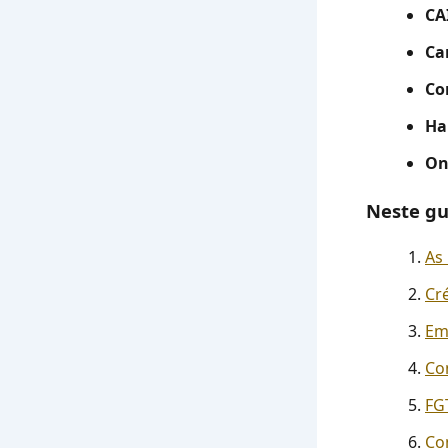
CA
Ca
Co
Ha
On
Neste gu
As
Cr
Em
Co
FG
Co