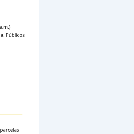
a.m.)
a. Públicos
 parcelas