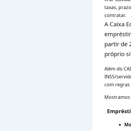
taxas, praz
contratar.
A
Caixa E
emprésti
partir de
próprio si
Além do CAI
INSS/servid
com regras 
Mostramos q
Emprést
Mo