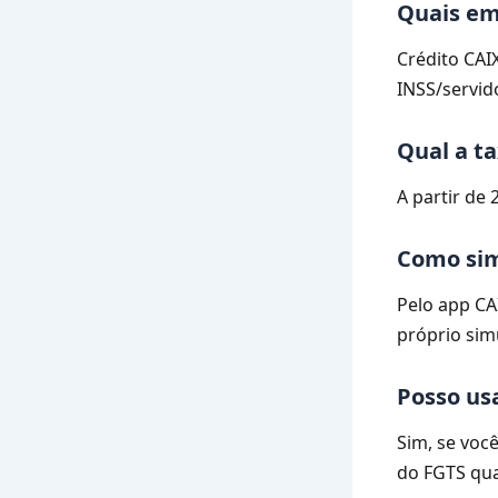
Quais em
Crédito CAI
INSS/servid
Qual a t
A partir de 
Como si
Pelo app CA
próprio sim
Posso us
Sim, se você
do FGTS qu