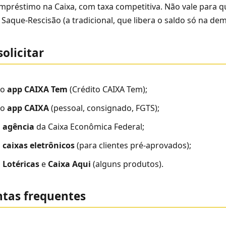
empréstimo na Caixa, com taxa competitiva. Não vale para 
Saque-Rescisão (a tradicional, que libera o saldo só na dem
olicitar
lo
app CAIXA Tem
(Crédito CAIXA Tem);
lo
app CAIXA
(pessoal, consignado, FGTS);
m
agência
da Caixa Econômica Federal;
m
caixas eletrônicos
(para clientes pré-aprovados);
m
Lotéricas
e
Caixa Aqui
(alguns produtos).
tas frequentes