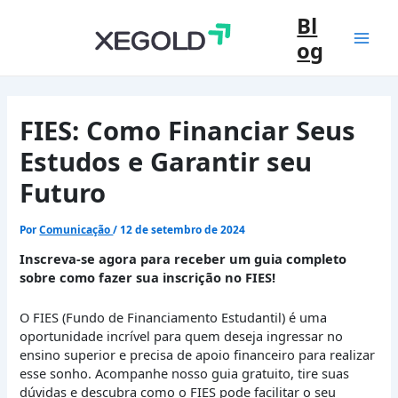
Ir
Bl
para
og
o
Mai
conteúdo
Men
FIES: Como Financiar Seus
Estudos e Garantir seu
Futuro
Por
Comunicação
/
12 de setembro de 2024
Inscreva-se agora para receber um guia completo
sobre como fazer sua inscrição no FIES!
O FIES (Fundo de Financiamento Estudantil) é uma
oportunidade incrível para quem deseja ingressar no
ensino superior e precisa de apoio financeiro para realizar
esse sonho. Acompanhe nosso guia gratuito, tire suas
dúvidas e descubra como o FIES pode facilitar o seu