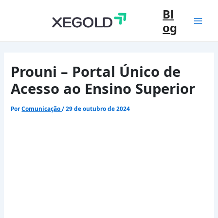
Ir
Bl
para
og
o
Mai
conteúdo
Men
Prouni – Portal Único de
Acesso ao Ensino Superior
Por
Comunicação
/
29 de outubro de 2024