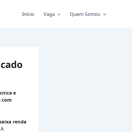
Início
Vaga
Quem Somos
icado
cnica e
s com
baixa renda
 A