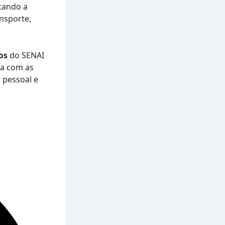
itando a
nsporte,
os
do SENAI
a com as
 pessoal e