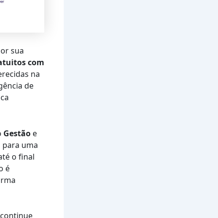
por sua
ratuitos com
erecidas na
gência de
sca
o
Gestão
e
s para uma
té o final
o é
forma
 continue