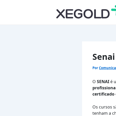
Ir
para
o
conteúdo
Senai
Por
Comunic
O
SENAI
é u
profissiona
certificado
Os cursos s
tenham a ch