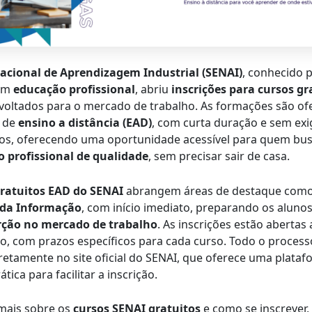
Nacional de Aprendizagem Industrial (SENAI)
, conhecido 
 em
educação profissional
, abriu
inscrições para cursos g
voltados para o mercado de trabalho. As formações são of
 de
ensino a distância (EAD)
, com curta duração e sem exi
tos, oferecendo uma oportunidade acessível para quem bu
o profissional de qualidade
, sem precisar sair de casa.
gratuitos EAD do SENAI
abrangem áreas de destaque com
 da Informação
, com início imediato, preparando os aluno
rção no mercado de trabalho
. As inscrições estão abertas a
, com prazos específicos para cada curso. Todo o process
iretamente no site oficial do SENAI, que oferece uma plata
ática para facilitar a inscrição.
mais sobre os
cursos SENAI gratuitos
e como se inscrever,