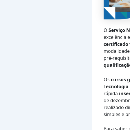
O
Serviço 
excelência
certificado
modalidade
pré-requisi
qualificaçã
Os
cursos 
Tecnologia
rápida
inse
de dezembro
realizado d
simples e pr
Para saber 