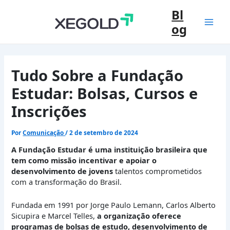
Ir
Bl
para
og
o
Mai
conteúdo
Men
Tudo Sobre a Fundação
Estudar: Bolsas, Cursos e
Inscrições
Por
Comunicação
/
2 de setembro de 2024
A Fundação Estudar é uma instituição brasileira que
tem como missão incentivar e apoiar o
desenvolvimento de jovens
talentos comprometidos
com a transformação do Brasil.
Fundada em 1991 por Jorge Paulo Lemann, Carlos Alberto
Sicupira e Marcel Telles,
a organização oferece
programas de bolsas de estudo, desenvolvimento de