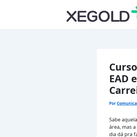
Ir
para
o
conteúdo
Curso
EAD e
Carre
Por
Comunic
Sabe aquela
área, mas a 
dia dá pra 