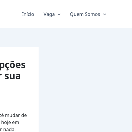
Início
Vaga
Quem Somos
Opções
r sua
até mudar de
e hoje em
r nada.