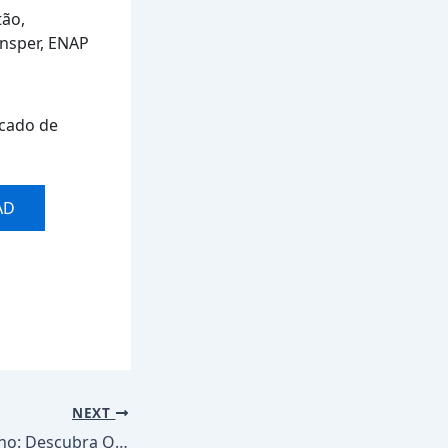
tão,
nsper, ENAP
cado de
AD
NEXT
Auxílios do Governo: Descubra Quem Tem Direito e Como Consultar Seu Benefício em 2025