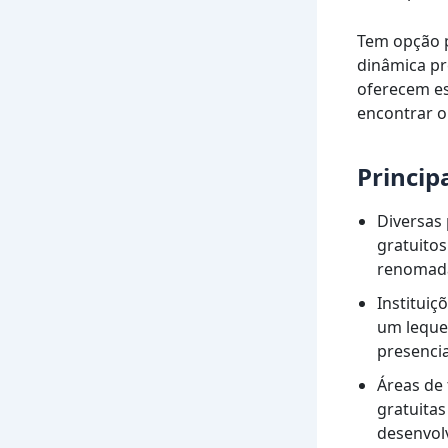
Tem opção p
dinâmica pr
oferecem es
encontrar o
Princip
Diversas
gratuito
renomad
Instituiç
um leque 
presencia
Áreas de
gratuitas
desenvol