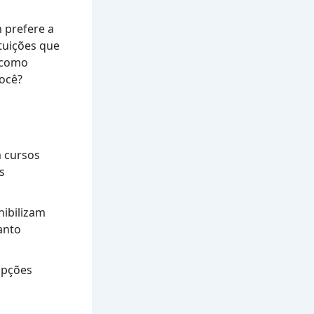
 prefere a
tuições que
 como
você?
m cursos
s
nibilizam
anto
opções