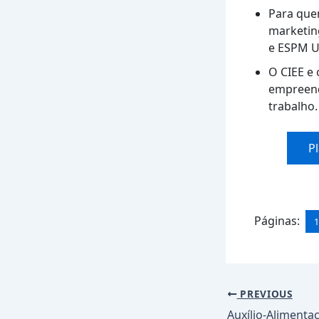
Para que
marketin
e ESPM U
O CIEE e
empreend
trabalho.
P
Páginas:
Post
PREVIOUS
navigation