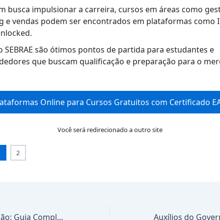
m busca impulsionar a carreira, cursos em áreas como ges
g e vendas podem ser encontrados em plataformas como I
nlocked.
 o SEBRAE são ótimos pontos de partida para estudantes e
edores que buscam qualificação e preparação para o mer
lataformas Online para Cursos Gratuitos com Certificado E
Você será redirecionado a outro site
1
2
Auxílio-Alimentação: Guia Completo e as Últimas Alterações na Lei em 2025