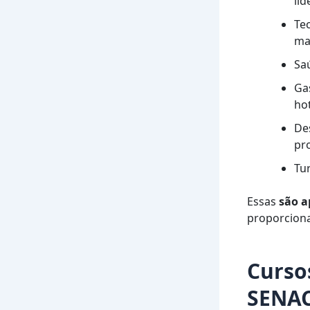
lid
Te
ma
Sa
Ga
hot
De
pr
Tur
Essas
são a
proporcion
Curso
SENA