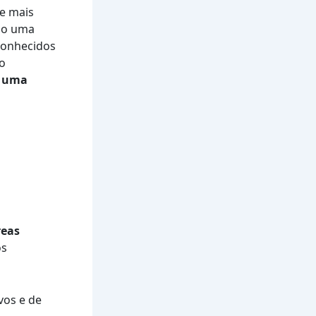
e mais
do uma
conhecidos
ão
m uma
reas
os
vos e de