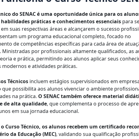
cnico do SENAC é uma oportunidade única para os aluno
 habilidades práticas e conhecimentos essenciais
para s
em suas respectivas áreas e alcançarem o sucesso profissi
esentam um programa educacional completo, focado no
ento de competências específicas para cada área de atuaç
 Ministradas por profissionais altamente qualificados, as a
oria e prática, permitindo aos alunos aplicar seus conhe
s modernos e atividades práticas.
os Técnicos
incluem estágios supervisionados em empresa
o que possibilita aos alunos vivenciar o ambiente profissiona
dades na prática.
O SENAC também oferece material didát
e de alta qualidade
, que complementa o processo de apr
alunos em sua jornada educacional.
 o Curso Técnico, os alunos recebem um certificado rec
ério da Educação (MEC)
, validando sua qualificação profiss