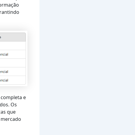
formação
rantindo
 completa e
ados. Os
cas que
o mercado