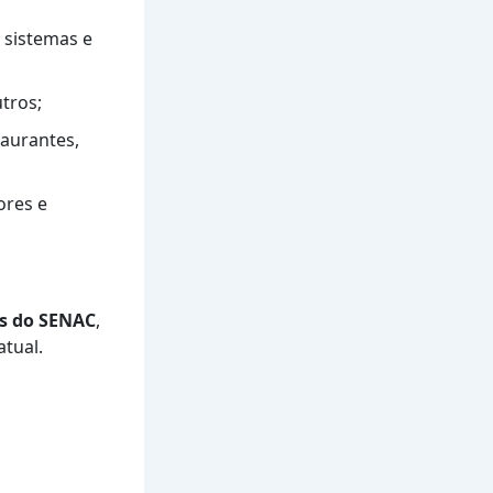
 sistemas e
tros;
aurantes,
ores e
os do SENAC
,
tual.