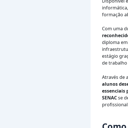
Disponível 
informática
formação ab
Com uma du
reconhecid
diploma em 
infraestrut
estágio gra
de trabalho
Através de a
alunos des
essenciais 
SENAC
se d
profissiona
Como 