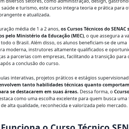
em diversos setores, como administração, design, gastrono
, saúde e turismo, este curso integra teoria e prática para 
rangente e atualizada.
ração média de 1 a 2 anos,
os Cursos Técnicos do SENAC 
os pelo Ministério da Educação (MEC)
, o que assegura a v
todo o Brasil. Além disso, os alunos beneficiam-se de uma
ura moderna, instrutores altamente qualificados e oportun
ças a parcerias com empresas, facilitando a transição para
 após a conclusão do curso.
ulas interativas, projetos práticos e estágios supervisiona
envolvem tanto habilidades técnicas quanto comportam
para se destacarem em suas áreas.
Dessa forma, o
Ccurso
estaca como uma escolha excelente para quem busca uma
l de alta qualidade, reconhecida e valorizada pelo mercado.
Funciona o Curso Técnico SE