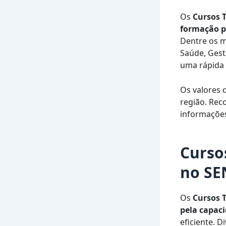
Os
Cursos 
formação p
Dentre os m
Saúde, Gest
uma rápida 
Os valores
região. Rec
informações
Curso
no SE
Os
Cursos 
pela capac
eficiente. 