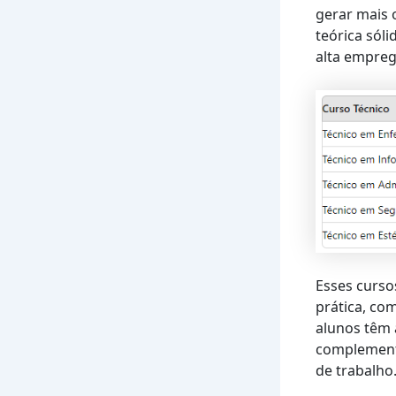
gerar mais
teórica sól
alta empreg
Esses curs
prática, co
alunos têm 
complement
de trabalho