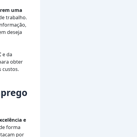
cerem uma
de trabalho.
Informação,
uem deseja
C
e da
para obter
s custos.
mprego
xcelência e
de forma
estacam por