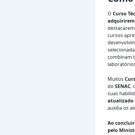
O
Curso Té
adquirirem
destacarem 
cursos apr
desenvolvim
selecionada.
combinam te
laboratório
Muitos
Curs
do
SENAC
, 
suas habili
atualizado 
auxilia os 
Ao concluir
pelo Minist