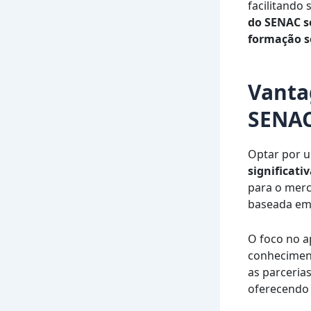
facilitando
do SENAC s
formação s
Vanta
SENA
Optar por 
significati
para o merc
baseada em 
O foco no a
conheciment
as parceria
oferecendo 