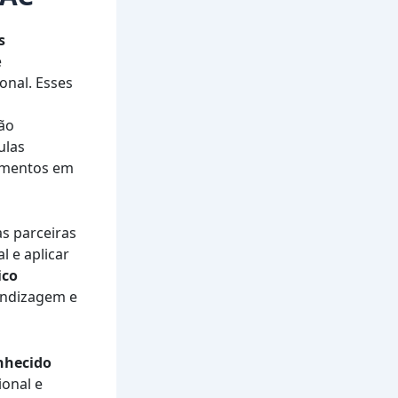
s
e
onal. Esses
ão
ulas
cimentos em
s parceiras
l e aplicar
ico
endizagem e
onhecido
ional e