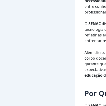
necessidade
entre conhe
profissional
O
SENAC
di
tecnologia 
refletir as
enfrentar o
Além disso,
corpo docen
garante que
expectativa
educação d
Por Q
O
SENAC
, 