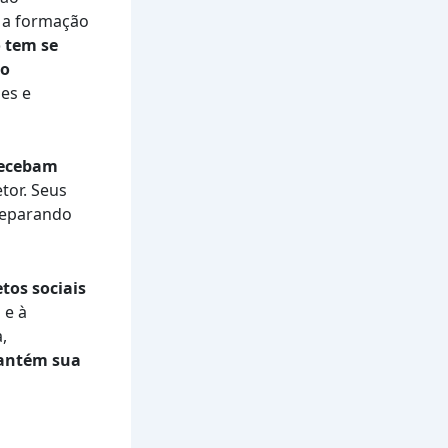
 a formação
o tem se
to
es e
recebam
tor. Seus
preparando
tos sociais
 e à
,
antém sua