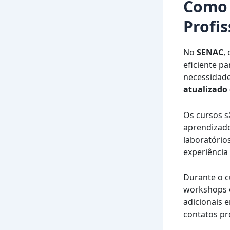
Como 
Profi
No
SENAC
,
eficiente p
necessidade
atualizado 
Os cursos s
aprendizado
laboratório
experiência
Durante o c
workshops e
adicionais 
contatos pro