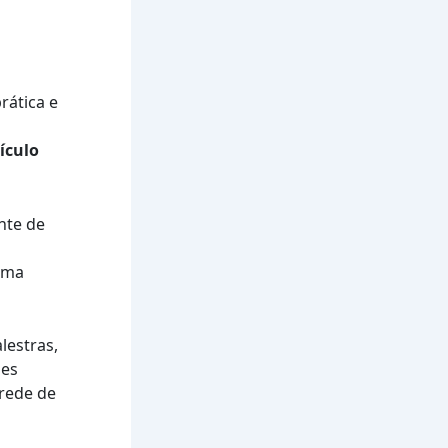
ática e
ículo
nte de
a
uma
lestras,
des
rede de