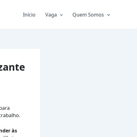
Início
Vaga
Quem Somos
izante
para
trabalho.
nder às