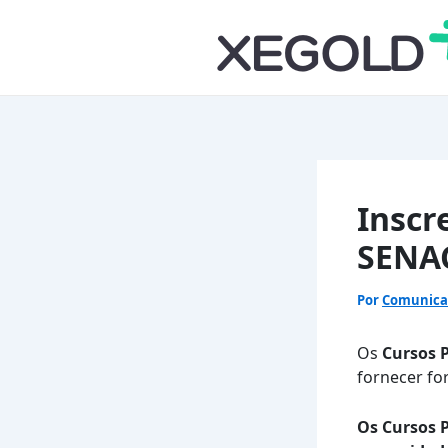
Ir
para
o
conteúdo
Inscr
SENA
Por
Comunic
Os
Cursos P
fornecer fo
Os Cursos P