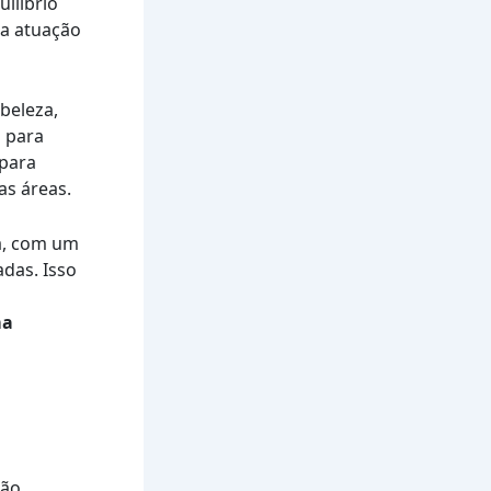
ilíbrio
ua atuação
beleza,
o para
 para
as áreas.
a, com um
das. Isso
ma
ção