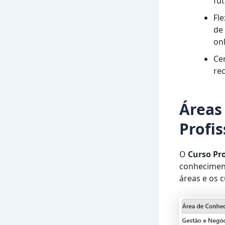
fut
Fl
de
onl
Ce
re
Áreas
Profi
O
Curso Pro
conheciment
áreas e os 