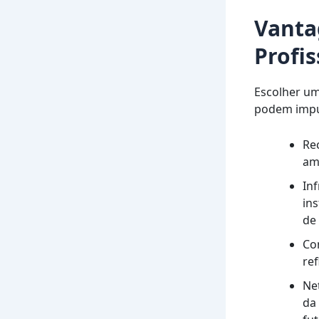
Vanta
Profi
Escolher u
podem impul
Re
am
In
in
de 
Co
ref
Ne
da 