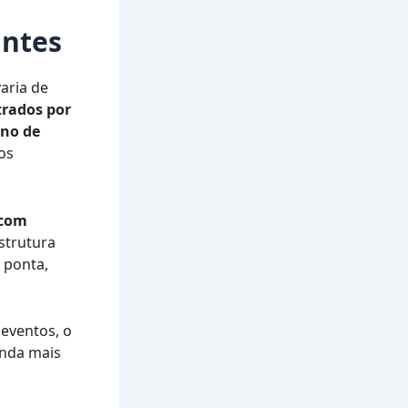
antes
aria de
trados por
ino de
os
 com
strutura
 ponta,
 eventos, o
inda mais