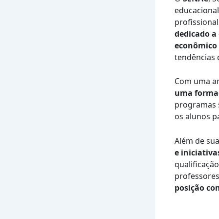
educacional
profissional
dedicado a
econômico e
tendências 
Com uma am
uma formaç
programas s
os alunos p
Além de sua
e iniciativ
qualificaçã
professores
posição com