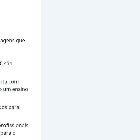
tagens que
C são
onta com
do um ensino
dos para
rofissionais
 para o