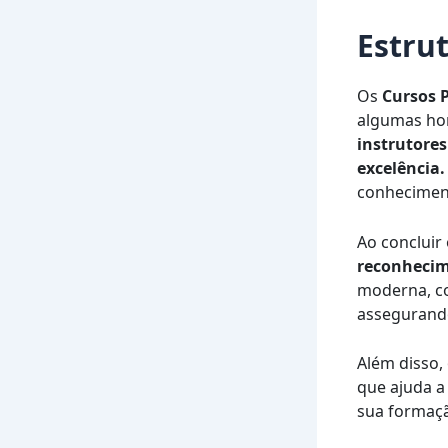
Estru
Os
Cursos 
algumas hor
instrutore
excelência.
conheciment
Ao concluir
reconhecim
moderna, co
assegurando
Além disso,
que ajuda a
sua formaç