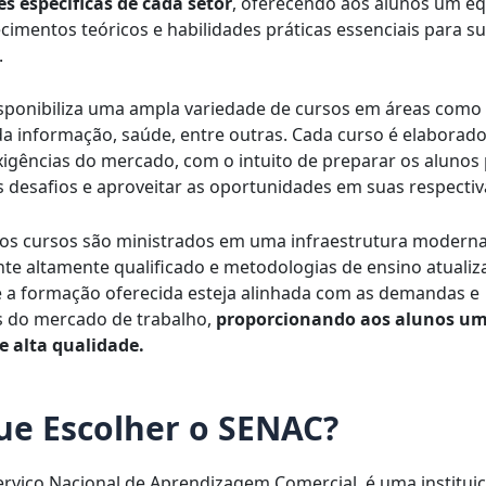
s específicas de cada setor
, oferecendo aos alunos um equ
cimentos teóricos e habilidades práticas essenciais para s
.
sponibiliza uma ampla variedade de cursos em áreas como 
da informação, saúde, entre outras. Cada curso é elaborad
 exigências do mercado, com o intuito de preparar os alunos
s desafios e aproveitar as oportunidades em suas respectiv
 os cursos são ministrados em uma infraestrutura modern
te altamente qualificado e metodologias de ensino atualiza
 a formação oferecida esteja alinhada com as demandas e
s do mercado de trabalho,
proporcionando aos alunos u
e alta qualidade.
ue Escolher o SENAC?
Serviço Nacional de Aprendizagem Comercial, é uma institui