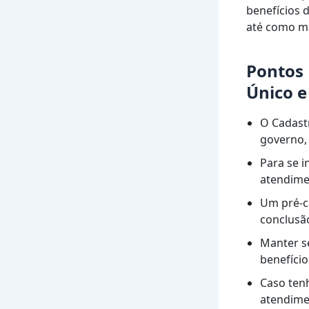
benefícios 
até como ma
Pontos 
Único e
O Cadastr
governo, 
Para se i
atendime
Um pré-ca
conclusão
Manter s
benefício
Caso tenh
atendime