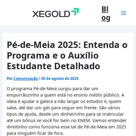
Ir
Bl
para
og
o
Mai
conteúdo
Men
Pé-de-Meia 2025: Entenda o
Programa e o Auxílio
Estudante Detalhado
Por
Comunicação
/
26 de agosto de 2025
O programa Pé-de-Meia surgiu para dar um
empurrãozinho a quem está no ensino médio público. A
ideia é ajudar a galera a não largar os estudos e, quem
sabe, até dar um gás para seguir em frente. São vários
tipos de ajuda, desde um dinheirinho para se matricular
até um bônus se você for bem no ENEM. Vamos entender
direitinho como funciona esse tal de Pé-de-Meia em 2025
para ninguém ficar de fora.