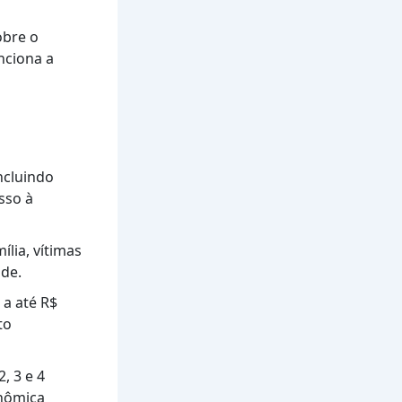
obre o
nciona a
ncluindo
sso à
lia, vítimas
ade.
 a até R$
to
, 3 e 4
onômica