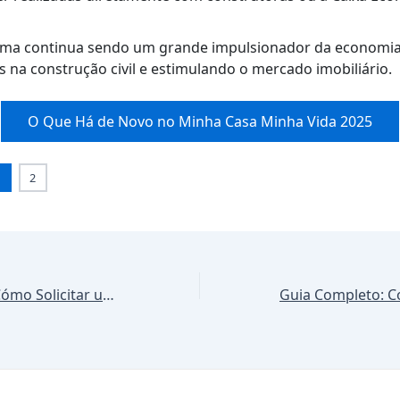
ma continua sendo um grande impulsionador da economia
na construção civil e estimulando o mercado imobiliário.
O Que Há de Novo no Minha Casa Minha Vida 2025
1
2
Guía Completa: Cómo Solicitar un Préstamo en el Banco de la Nación – Requisitos y Pasos 2025