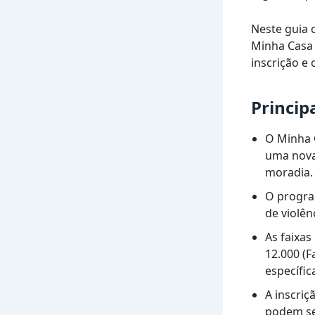
Neste guia 
Minha Casa 
inscrição e 
Princip
O Minha C
uma nova 
moradia.
O program
de violên
As faixas
12.000 (F
específic
A inscriç
podem se