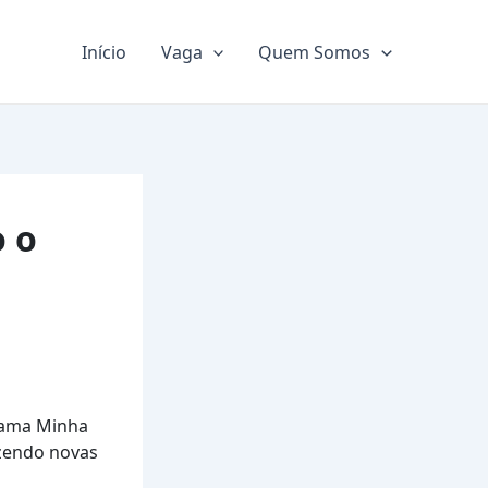
Início
Vaga
Quem Somos
o o
rama Minha
zendo novas