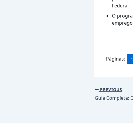
Federal.
O progra
empregos 
Páginas:
Post
PREVIOUS
navigation