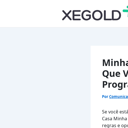
Ir
para
o
conteúdo
Minha
Que V
Progr
Por
Comunic
Se você est
Casa Minha
regras e op