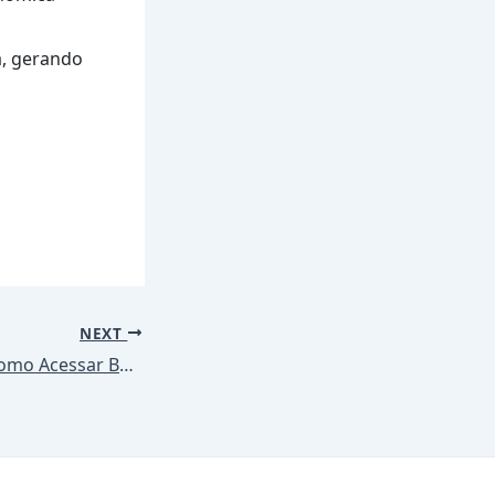
, gerando
NEXT
Guia Completo: Como Acessar Benefícios com o Aplicativo Caixa Trabalhador Passo a Passo