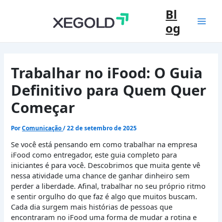
Ir
Bl
para
og
o
Mai
conteúdo
Men
Trabalhar no iFood: O Guia
Definitivo para Quem Quer
Começar
Por
Comunicação
/
22 de setembro de 2025
Se você está pensando em como trabalhar na empresa
iFood como entregador, este guia completo para
iniciantes é para você. Descobrimos que muita gente vê
nessa atividade uma chance de ganhar dinheiro sem
perder a liberdade. Afinal, trabalhar no seu próprio ritmo
e sentir orgulho do que faz é algo que muitos buscam.
Cada dia surgem mais histórias de pessoas que
encontraram no iFood uma forma de mudar a rotina e