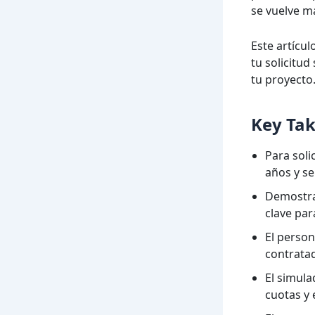
se vuelve má
Este artícu
tu solicitu
tu proyecto
Key Ta
Para soli
años y se
Demostrar
clave par
El person
contratad
El simula
cuotas y 