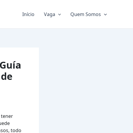
Início
Vaga
Quem Somos
 Guía
 de
 tener
puede
asos, todo