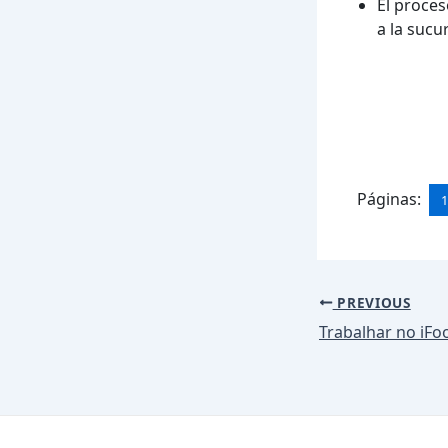
El proces
a la sucu
Páginas:
Post
PREVIOUS
navigation