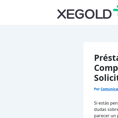
Ir
para
o
conteúdo
Prést
Compl
Solic
Por
Comunic
Si estás pe
dudas sobre
parecer un 