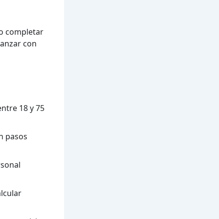
mo completar
vanzar con
ntre 18 y 75
on pasos
rsonal
lcular