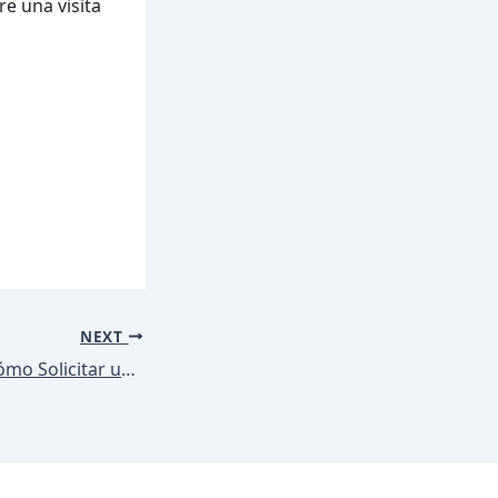
re una visita
NEXT
Guía Completa: Cómo Solicitar un Préstamo en el Banco de la Nación – Requisitos y Pasos 2025