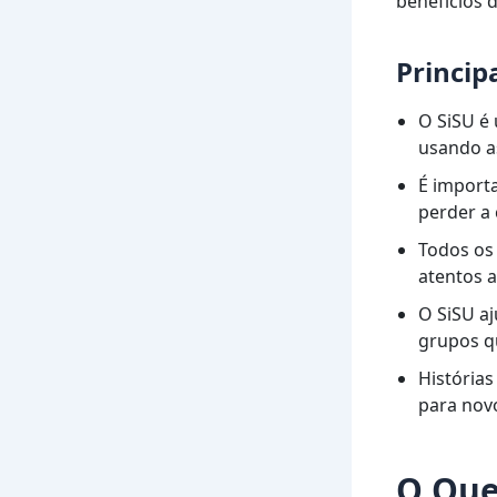
benefícios 
Princip
O SiSU é
usando a
É import
perder a 
Todos os
atentos 
O SiSU a
grupos q
História
para nov
O Que