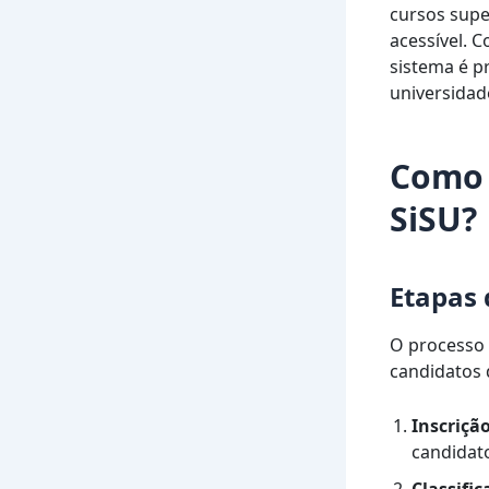
cursos supe
acessível. C
sistema é p
universidad
Como 
SiSU?
Etapas 
O processo 
candidatos 
Inscriçã
candidat
Classifi