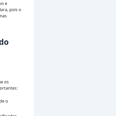
vo e
ara, pois o
 nas
 do
ue os
ortantes:
nde o
sificados