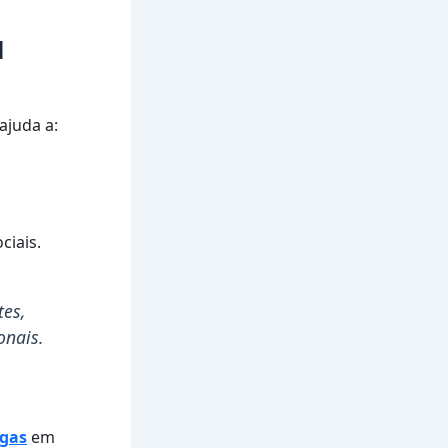
l
ajuda a:
ciais.
tes,
onais.
agas
em