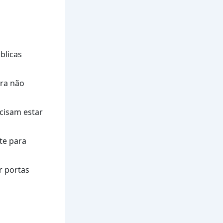
blicas
ara não
cisam estar
te para
r portas