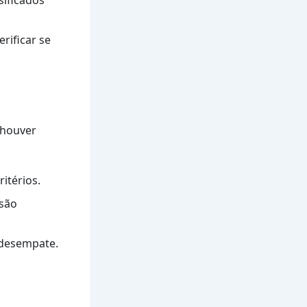
rificar se
 houver
itérios.
 são
 desempate.