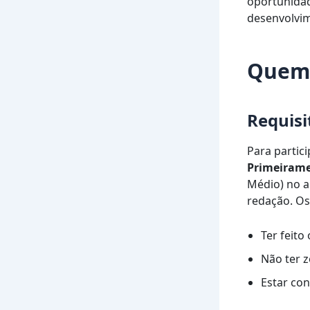
oportunidad
desenvolvim
Quem 
Requisi
Para partici
Primeiram
Médio) no a
redação. Os 
Ter feito
Não ter z
Estar con