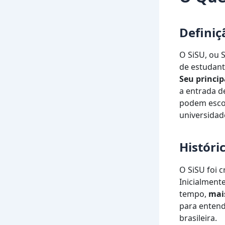
Definiç
O SiSU, ou 
de estudant
Seu princip
a entrada d
podem escol
universidad
Históri
O SiSU foi 
Inicialment
tempo,
mais
para entend
brasileira.