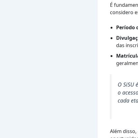
É fundament
considero e
Período 
Divulgaç
das inscr
Matrícul
geralmen
O SiSU é
o acess
cada et
Além disso,