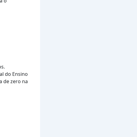
a o
os.
al do Ensino
a de zero na