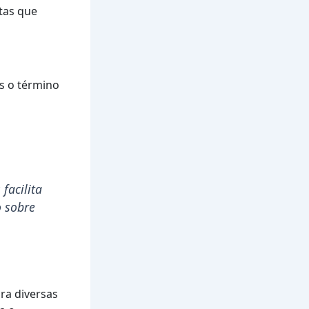
tas que
ós o término
s
facilita
o sobre
ra diversas