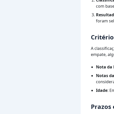
com base
Resulta
foram se
Critéri
A classific
empate, alg
Nota da
Notas da
consider
Idade
: E
Prazos 