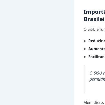
Importâ
Brasile
O SiSU é fu
Reduzir 
Aumentar
Facilitar
O SiSU 
permiti
Além disso,