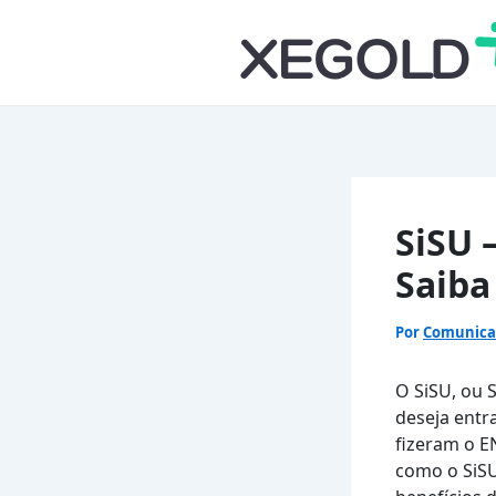
Ir
para
o
conteúdo
SiSU 
Saiba
Por
Comunic
O SiSU, ou 
deseja entr
fizeram o E
como o SiSU