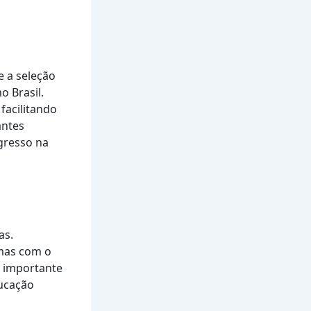
e a seleção
o Brasil.
, facilitando
antes
gresso na
as.
 mas com o
é importante
ucação