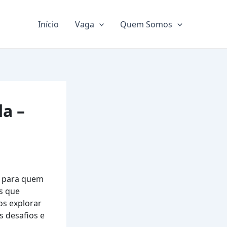
Início
Vaga
Quem Somos
da –
e para quem
es que
os explorar
s desafios e