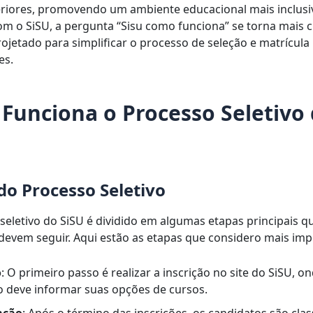
riores, promovendo um ambiente educacional mais inclusi
om o SiSU, a pergunta “Sisu como funciona” se torna mais cl
rojetado para simplificar o processo de seleção e matrícula
es.
Funciona o Processo Seletivo
do Processo Seletivo
seletivo do SiSU é dividido em algumas etapas principais q
devem seguir. Aqui estão as etapas que considero mais imp
o
: O primeiro passo é realizar a inscrição no site do SiSU, o
o deve informar suas opções de cursos.
cação
: Após o término das inscrições, os candidatos são clas